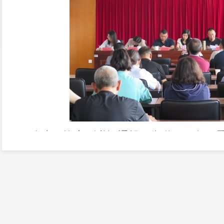
会上，
许立副书记通报了街道
2023
年一
况，梁云川主任
结合竞赛指标作
工作安排，李
提
出
要求
。
街道领导班子、在职在编工作人员
监委会主任等
8
0
余人参加会议。