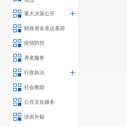
情况
斗南街道
20
重大决策公开
优选聘
6
名政
排担任社区书
财政资金直达基层
部接受双重管
强的组织保障
疫情防控
养老服务
行政执法
社会救助
公共文化服务
涉农补贴