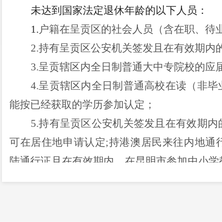
未达到国家法定退休年龄的以下人员：
1.
户籍在呈贡区的社会人员
（含在职、待
2.持有
呈贡区公安机关
签发且在有效期内
3.呈贡辖区内全日制普通
大中专
院校的应
4.呈贡辖区内
全日制普通高校在读（非毕
能按已经获取的学历参加认定；
5.持有
呈贡区公安机关
签发且在有效期内
可在居住地申请认定
;持港澳居民来往内地通
陆通行证且在有效期内，在昆明市参加中小学
在考试所在地申请认定;上述港澳台居民申请
他条件、程序和提交材料与本区申请人相同；
6.驻呈贡区部队现役军人和现役武警。