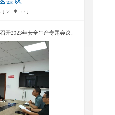
题会议
：[
大
中
小
]
召开
2023
年
安全生产专题会议。