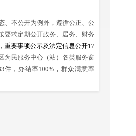
态、不公开为例外，遵循公正、公
按要求定期公开政务、居务、财务
，
重要事项公示及法定信息公开
17
区为民服务中心（站）各类服务窗
83
件，办结率
100%
，群众满意率
程序、答复形式、答复内容规范，
窗口，公开街道办公地址、办公时
并由办公室负责办理政府信息依申