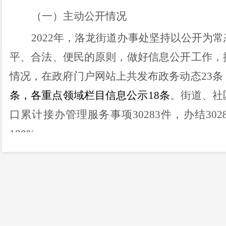
（一）主动公开情况
202
2
年，洛龙街道办事处坚持以公开为常
平、合法、便民的原则，做好信息公开工作，
情况，在政府门户网站上共发布政务动态
23
条
条，各重点领域栏目信息公示
18
条
。街道、社
口累计接办管理服务事项
30283
件，办结
302
100%
。
（二）依申请公开方面
2022
年我街道依申请公开渠道畅通、受理
并
在为民服务中心设有政府信息依申请公开
间、联系电话、传真号码、电子邮箱等内容，