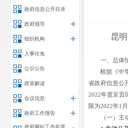
政府信息公开目录
政府领导
昆明
组织机构
人事任免
一、总体
公示公告
根据《中
省政府信息公
政策解读
2022
年度呈贡
会议信息
限为
2022
年
1
月
政府工作报告
（一）主
政府网站工作年度