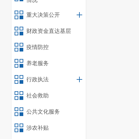
情况
6
次，均按相关
重大决策公开
（二）依
财政资金直达基层
2022
年度
关事项，无涉
疫情防控
后若收到相关
养老服务
（三）政
行政执法
我局将实
信息公开的各
社会救助
密审查制度》
公共文化服务
在办公室配备
涉农补贴
工作机制，确