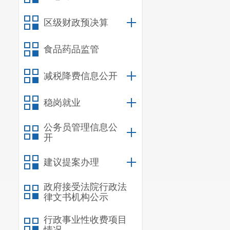
4.
机构职
区级财政预决算
置、机关职能
食品药品监管
并适时对相关
减税降费信息公开
5.
行政许
至各执法部门
稳岗就业
项信息。
公务员管理信息公
开
6.
行政处
门，要求各执
建议提案办理
7.
重大建
政府接受法院行政法
律文书机构公示
建设项目批准
行政事业性收费项目
8.
政府集