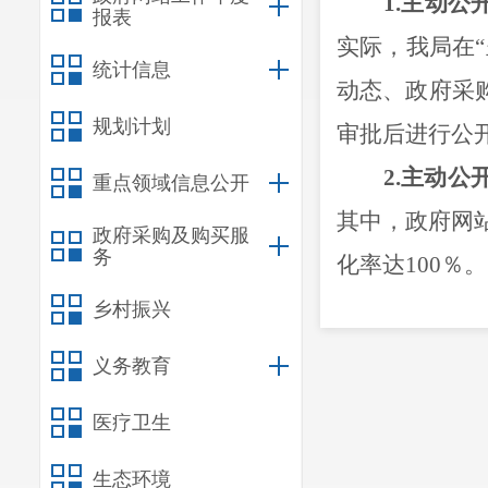
1.
主动公
报表
实际，我局在
“
统计信息
动态、政府采
规划计划
审批后进行公
2.
主动公
重点领域信息公开
其中，政府网
政府采购及购买服
务
化率达
100
％。
3.
主动公
乡村振兴
梳理，将信息
义务教育
开的政府信息
医疗卫生
度公开信息，
生态环境
以方便公民、