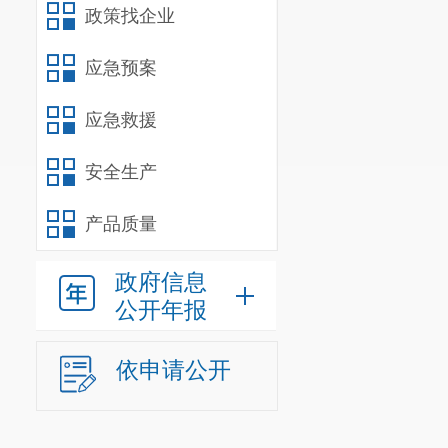
政策找企业
律法规的行为
（四）政
应急预案
2022
年我
应急救援
网站、政务新
安全生产
护发布工作。
2
各类信息
147
产品质量
发布信息
91
条
政府信息
件
8
件，已全部
公开年报
（五）政
依申请公开
区司法局
微信公众号，