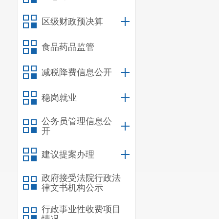
请，全程跟进
区级财政预决算
宜。
负责贯彻
过程服务。负
食品药品监管
机关党的工作
减税降费信息公开
办公地址
稳岗就业
办公时间
外）
公务员管理信息公
开
联系方式
建议提案办理
办公室联
招商科联
政府接受法院行政法
律文书机构公示
商贸科联
行政事业性收费项目
昆明市呈贡