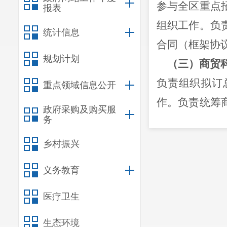
参与全区重点
报表
组织工作。负
统计信息
合同（框架协
规划计划
（三）商贸
负责组织拟订
重点领域信息公开
作。负责统筹
政府采购及购买服
务
部门做好加油
业发展及电子
乡村振兴
(四)
昆明市
义务教育
昆明市呈贡区
医疗卫生
呈贡区人民政
责全区投资审
生态环境