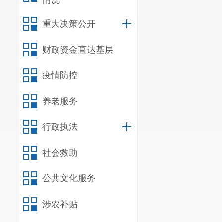
情况
协提案的督促办
重大决策公开
成情况进行考核
财政资金直达基层
统筹区卫生
治艾滋病局
疫情防控
合执法局（区城
养老服务
局）、市网格中
联系区红十
行政执法
完成领导交
社会救助
公共文化服务
涉农补贴