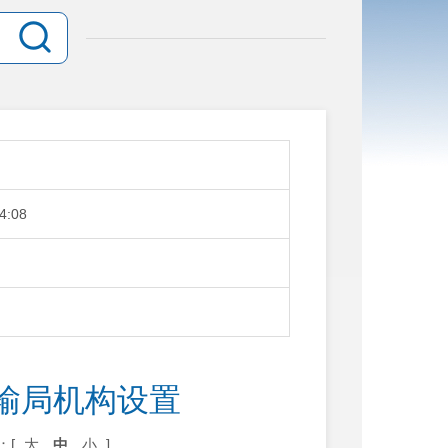
4:08
输局机构设置
：[
大
中
小
]