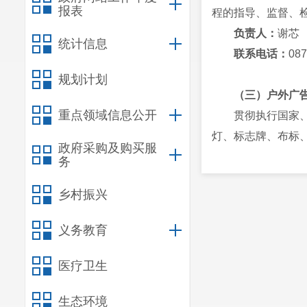
报表
程的指导、监督、
负责人：
谢芯
统计信息
联系电话：
087
规划计划
（三）户外广
重点领域信息公开
贯彻执行国家
灯、标志牌、布标
政府采购及购买服
负责全区户外广告
务
标识标牌的管理和
乡村振兴
负责人：
李建
联系电话：
087
义务教育
（四）园林绿
医疗卫生
组织拟订呈贡
生态环境
工作计划、管理考