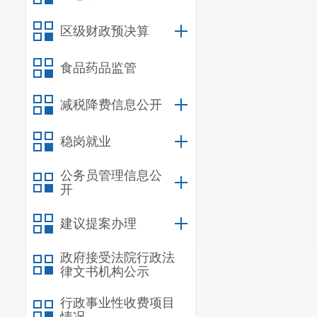
织开展全区绿化统
区级财政预决算
园林绿化重大科技
改、扩建项目附属
食品药品监管
名木和后续资源的
病虫害工作。
减税降费信息公开
负责人：
易元
稳岗就业
联系电话：
087
公务员管理信息公
（五）政策法
开
负责宣传贯彻
建议提案办理
行政措施。负责综
普法、行政复议应
政府接受法院行政法
规划及计划。负责
律文书机构公示
负责综合行政执法
行政事业性收费项目
负责全区城市管理