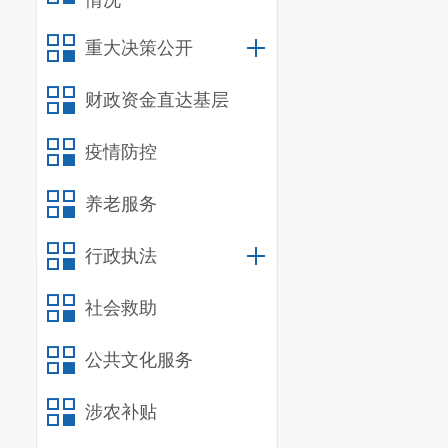
情况
综合行政执法局为
重大决策公开
负责人：
赵梅
联系电话：
087
财政资金直达基层
（六）规划建
疫情防控
负责全区从事
养老服务
内城市环卫设施许
废弃物处置核准和
行政执法
和调拨工程弃土的
初审。负责局内各
社会救助
和
咨询工作。
负责人：
陈波
公共文化服务
联系电话：
087
涉农补贴
昆明市呈贡区