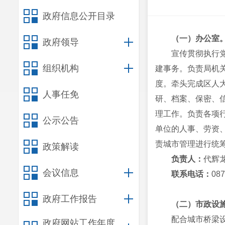
政府信息公开目录
（一）办公室
政府领导
宣传贯彻执行
组织机构
建事务。
负责局机
度。
牵头完成区人
人事任免
研、档案、保密、
理工作。
负责各项
公示公告
单位的人事、劳资
责城
市管理进行统
政策解读
负责人
：
代辉
会议信息
联系电话：
08
政府工作报告
（二）市政设
配合城市桥梁
政府网站工作年度