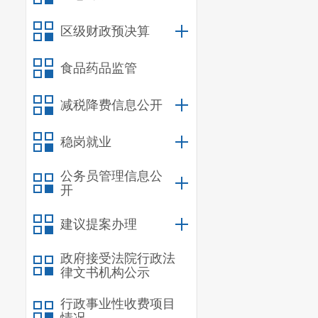
（六）蔬
区级财政预决算
11.03
%
；
（七）蔬
食品药品监管
（八）
蔬
减税降费信息公开
12.50
%
；
（九）蔬
稳岗就业
9.51
%
；
公务员管理信息公
（十）
蔬
开
（十一）
建议提案办理
27.03
%
；
政府接受法院行政法
律文书机构公示
四
、原因
行政事业性收费项目
（一）
粮