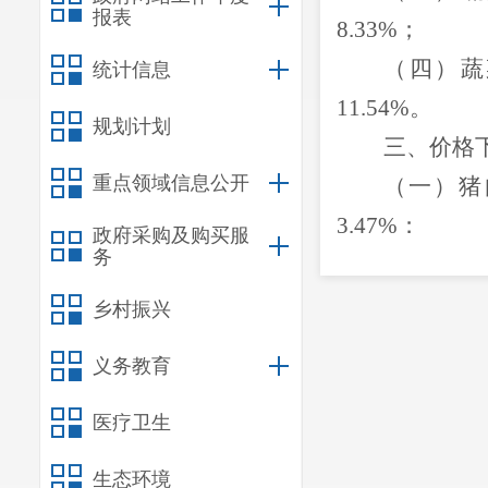
报表
8.33%；
（四）蔬
统计信息
11.54%。
规划计划
三
、
价格
重点领域信息公开
（一）
猪
3.47
%
；
政府采购及购买服
务
（二）
猪
4.68
%
；
乡村振兴
（三）猪
义务教育
4.29
%
；
（四）鸡
医疗卫生
（五）水
生态环境