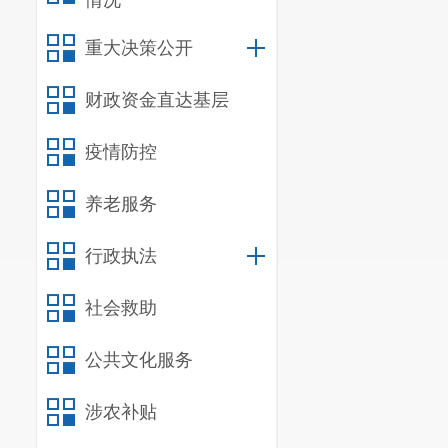
情况
菜类（豆腐、
重大决策公开
（二）鸡
财政资金直达基层
角、土豆、黄
（三）
猪
疫情防控
下跌是因需求
养老服务
节前后需求变
红柿）市场价
行政执法
落。
社会救助
公共文化服务
涉农补贴