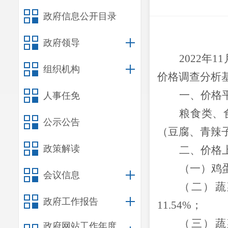
政府信息公开目录
政府领导
202
2
年
11
组织机构
价格调查分析
一、
价格
人事任免
粮食类
、
公示公告
（豆腐、青辣
政策解读
二、
价格
（一）鸡
会议信息
（二）
蔬
政府工作报告
11.54%；
（三）蔬
政府网站工作年度