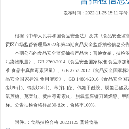
督抽检信息
发布时间：2022-11-25 15:11
字号
根据《中华人民共和国食品安全法》及其《食品安全监
贡区市场监督管理局2022年第46期食品安全监督抽检信息公
本期公布的食品安全监督抽检产品为：普通食品，抽检依据GB
污染物限量》、GB 2760-2014《食品安全国家标准 食品添加剂
准 食品中真菌毒素限量》、GB 2757-2012《食品安全国家标准
品安全国家标准 食用淀粉》、GB 14884-2016《食品
(以Pb计)、镉(以Cd计)、苯并[a]芘、偶氮甲酰胺、脱氢乙
氯蔗糖、苋菜红、黄曲霉毒素B₁、脱氧雪腐镰刀菌烯醇、甲醇
标。公告抽检合格样品30批次，合格率100%。
附件1：食品抽检合格-20221125-普通食品