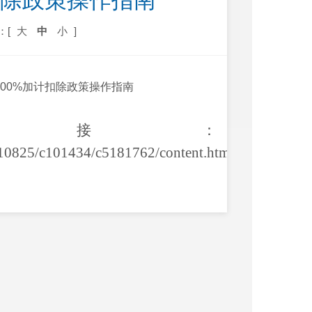
扣除政策操作指南
：[
大
中
小
]
00%加计扣除政策操作指南
链接：
810825/c101434/c5181762/content.html