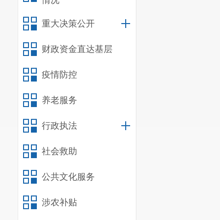
情况
年级适龄儿童、少
重大决策公开
知书发放及之前的
责落实。
财政资金直达基层
入学新生须于
其他法定监护人应
疫情防控
故不能按期到录取
养老服务
延期办理入学手续
教育行政部门对新
行政执法
普通高中新生
周内未按期到录取
社会救助
入学资格。
学生初次办理
公共文化服务
请学籍号。学籍号
涉农补贴
学籍主管部门
第七条 学生