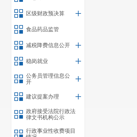
学校校长是学
区级财政预决算
节的具体管理工作
区）教育行政部门
食品药品监管
政部门和学校管理
学生及学生家
减税降费信息公开
提供无效或虚假信
稳岗就业
第二章 学籍建
第五条 凡具
公务员管理信息公
种族、家庭财产状
开
育。适龄儿童的入
建议提案办理
迟到7周岁。
普通高中学校
政府接受法院行政法
招生计划分校制定
律文书机构公示
生计划执行。
行政事业性收费项目
第六条 新学