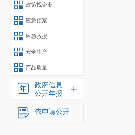
政策找企业
主管部门和学校应
学籍管理实行
应急预案
得接收未按规定办
建立学籍。第八条 
应急救援
学生学籍档案
安全生产
（一）学籍基
（二）学籍信
产品质量
（三）综合素
况等）；
政府信息
（四）体质健
公开年报
（五）在校期
（六）享受资
依申请公开
（七）省级教
第九条 学籍
理员负责管理。