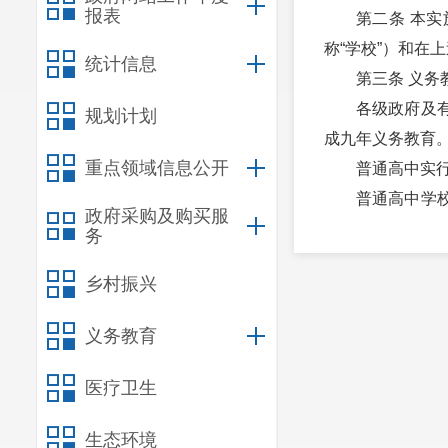
报表
第二条 本
称“学校”）和在
统计信息
第三条 义
各级政府及
规划计划
成九年义务教育
重点领域信息公开
普通高中实
普通高中学
政府采购及购买服
的范围内依法依
务
采用信息化方式
乡村振兴
省级教育行政
工作；按照国家要
义务教育
州（市）级教
规定和要求；指导
医疗卫生
县级教育行政
生态环境
促学校做好学生学