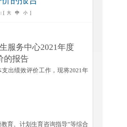
评价的报告
：[
大
中
小
]
生服务中心
202
1
年度
价的报告
体支出绩效评价工作，现将
202
1
年
康教育、计划生育咨询指导”等综合