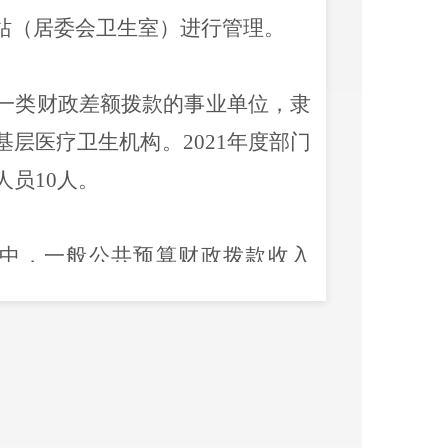
站（居委会卫生室）进行管理。
一类财政差额拨款的事业单位，隶
基层医疗卫生机构。
202
1
年度部门
人员10人。
中，一般公共预算财政拨款收入
收入
8732046.72
元。
本支出
10280843.80
元。其中，工资
991.04
元，对个人和家庭的补助支