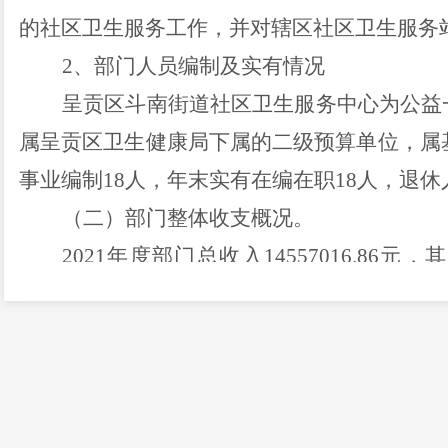
的社区卫生服务工作，并对辖区社区卫生服务
2、部门人员编制及实有情况
呈贡区斗南街道社区卫生服务中心为公益
属呈贡区卫生健康局下属的二级预算单位，属
事业编制
18人，年末实有在编在职18人，退休
（二）部门整体收支概况。
202
1
年度部门总收入
14557016.86
元，其
3614758.56
元，事业收入
2210211.58
元，其他
202
1
年度部门总支出
10280843.80
元，基
福利支出
3306090.00
元，商品和服务支出
6244
出
531087.68
元，资本性支出
198675.08
元。
202
1
年度部门无项目支出预决算数。