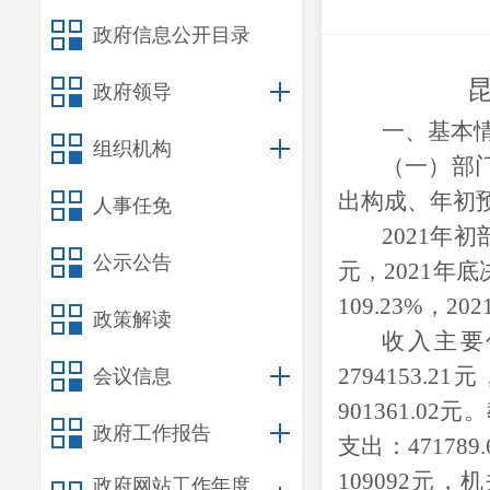
政府信息公开目录
政府领导
一、基本
组织机构
（一）部
出构成、年初
人事任免
2021年
公示公告
元，
2021年
109.23%，
政策解读
收入主要
2794153.21
元
会议信息
901361.02
元。
政府工作报告
支出：
471789.
109092
元，机
政府网站工作年度