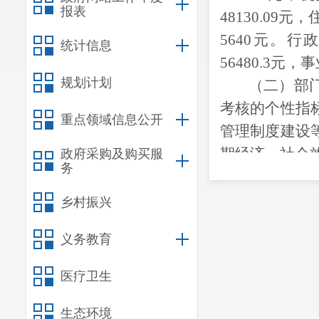
报表
48130.09元
，
5640
元。行
统计信息
56480.3元，
事
规划计划
（二）
部
考核的个性指
重点领域信息公开
管理制度建设
期经济、社会
政府采购及购买服
务
1、
绩效考核方
区总工会根据
乡村振兴
年度绩效评价
义务教育
2、
预决算公开
区总工会在呈
医疗卫生
决算公开。
3、
存量资金
生态环境