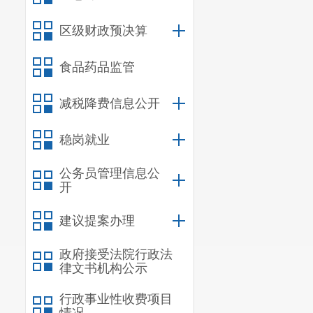
2021年初无
区级财政预决算
4、
资产管理
2021年年末
食品药品监管
142927.68
元，
减税降费信息公开
净额
19655.95
5、
三公经费
稳岗就业
2021年年初预
车辆1张，接待
公务员管理信息公
开
维护费2542
6、
内部管理制
建议提案办理
内控管理制度
政府接受法院行政法
（三）
部
律文书机构公示
资金管理、项
行政事业性收费项目
2021年