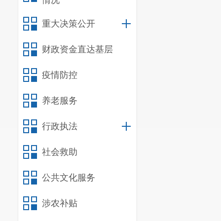
情况
元，资金全部
重大决策公开
使用方面全部
二、绩效
财政资金直达基层
（一）绩
评价目的梳理
疫情防控
金产生最大效
养老服务
（二）
绩
容。
行政执法
绩效评价
社会救助
实施资金动态
论与研究，找
公共文化服务
目标各项指标
价，全年下来
涉农补贴
三、主要