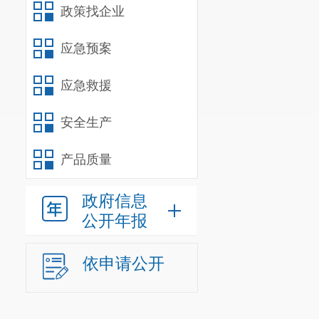
政策找企业
1
、经济
况。
应急预案
从经济性
2、
效率性
应急救援
对于项目与执
安全生产
可。
3、
效益性
产品质量
根据项目
四、
存在
政府信息
公开年报
加强工会事务
五、有关
依申请公开
无
六、其他
附件4-2：项目