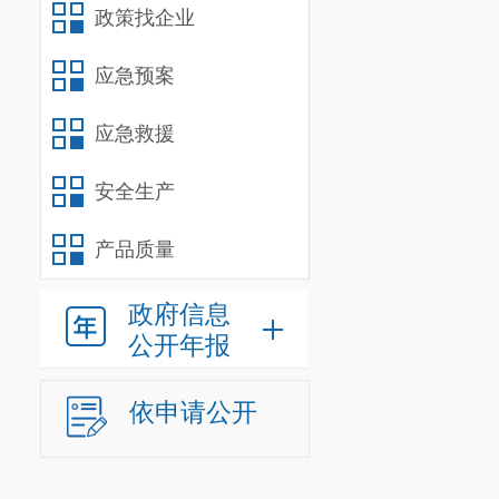
（二）
“
十
政策找企业
1.
党的建
应急预案
教育体育事业
委，强化顶层
应急救援
施意见、加快
安全生产
改革，不断强
产品质量
政策，牢牢把
2.
改革思
政府信息
度改革，依托
公开年报
活动；强化校
依申请公开
昆三中管理呈
办学校，不断