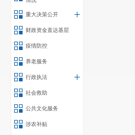
情况
人
（公办
5431
重大决策公开
人
）
。中小学
财政资金直达基层
民办
48
所），
儿园教职工共
2
疫情防控
2.
体育事
养老服务
截
至
2020
行政执法
育活动点，安
行车骑行道
1
社会救助
校及中小学校
公共文化服务
盖率达到
100%
均免费对外开
涉农补贴