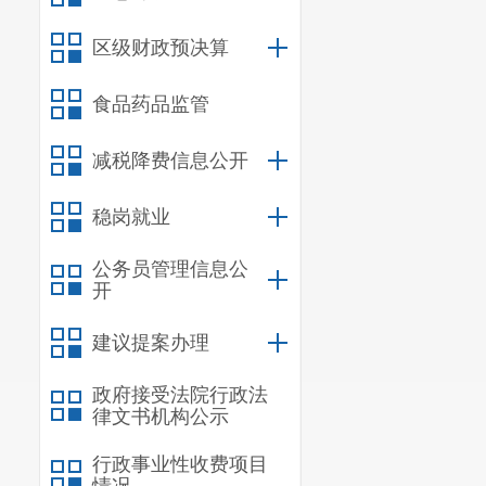
树人全面落实
区级财政预决算
质教育高地建
食品药品监管
服务体系逐步
后备人才培养
减税降费信息公开
呈贡区教育、
稳岗就业
基础。
公务员管理信息公
（一）基
开
1.
教育事
建议提案办理
截
至
2020
民办
5
所），
政府接受法院行政法
律文书机构公示
所，民办
3
所
行政事业性收费项目
47862
人
，
其