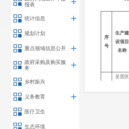
报表
统计信息
规划计划
生产建
序
设项目
号
重点领域信息公开
名称
政府采购及购买服
务
呈贡区
乡村振兴
滇池堤
岸生态
义务教育
化建设
1
（防浪
医疗卫生
堤拆
生态环境
除）工