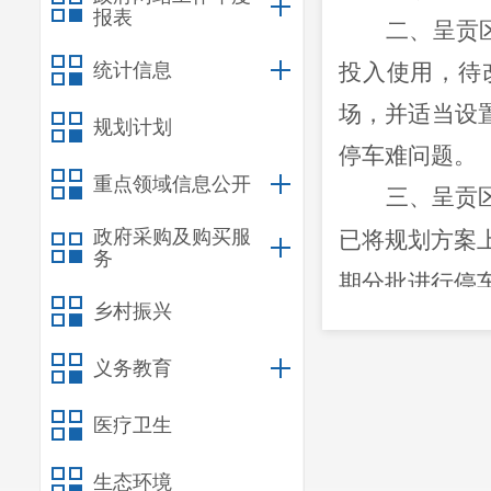
报表
二、
呈贡
统计信息
投入使用，待
场，并适当设
规划计划
停车难问题。
重点领域信息公开
三、
呈贡
政府采购及购买服
已将规划方案
务
期分批进行停
乡村振兴
四、可用
300
米
-1000
米
义务教育
实现车位预约
医疗卫生
辆便能实现无
生态环境