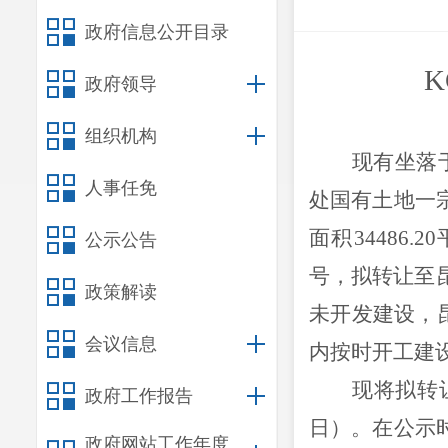
政府信息公开目录
KC
政府领导
组织机构
现有坐落
人事任免
处
国有土地一
面积
34486.20
公示公告
号，拟转让至
政策解读
未开发建设，
会议信息
内
按时
开工建
现将拟转
政府工作报告
日）
。在公示
政府网站工作年度