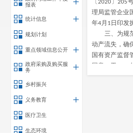
〔
〕
2020
205
报表
理局监管企业
统计信息
年
月
日印发
4
1
三、
为规
规划计划
动产流失，确
重点领域信息公开
国有资产监督
政府采购及购买服
同意，于
2022
务
乡村振兴
义务教育
医疗卫生
生态环境