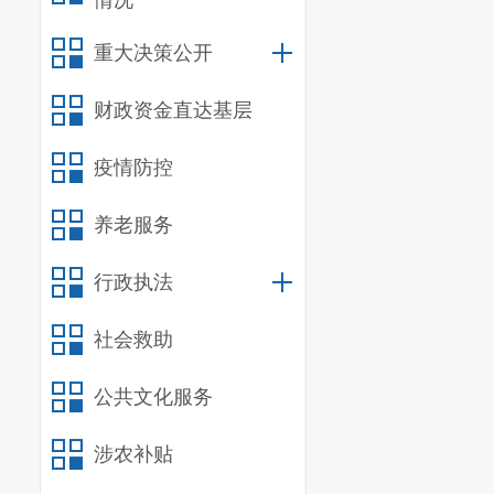
情况
（一）纳
重大决策公开
副本、复印件
（二）纳
财政资金直达基层
资租赁合同原
致”并加盖企业
疫情防控
（三）纳
养老服务
加工企业开具
（四）纳
行政执法
件。
（五）纳
社会救助
件、代理进口
公共文化服务
（六）纳
原件、进口货
涉农补贴
（七）纳