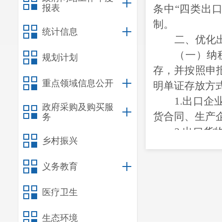
报表
条中“四类出
制。
统计信息
二、优化
（一）纳
规划计划
存，并按照申
重点领域信息公开
明单证存放方
1.
出口企
政府采购及购买服
货合同、生产
务
2.
出口货
乡村振兴
单据、邮政收
出口企业承付
义务教育
3.
出口企
医疗卫生
为其开具的代
纳税人无
生态环境