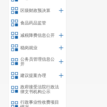
备案。除另有
为5年。
区级财政预决算
纳税人发
（二）纳
食品药品监管
备案单证。选
减税降费信息公开
单证的存放地
（三）税
稳岗就业
备案单证转换
公务员管理信息公
签字声明与原
开
三、完善
实行免抵
建议提案办理
政策后，因前
政府接受法院行政法
抵扣税额抵减
律文书机构公示
额。
行政事业性收费项目
四、精简