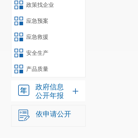
补税/未退税
政策找企业
对于本条
五、拓展
应急预案
为便于纳
应急救援
（免）税业务
新、出口退税
安全生产
结出口退（免
六、简化
产品质量
（一）简
政府信息
外贸综合
公开年报
可为该生产企
局公告2017
依申请公开
1.
与生产
2.
每户委
3.
外贸综