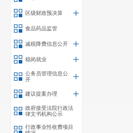
答：本公
票，发生销售
区级财政预决算
原征收率开具
照3%的征收
食品药品监管
照1%征收率
减税降费信息公开
发票后，重新
五、小规
稳岗就业
填写相关免税
公务员管理信息公
答：本公
开
计月销售额未
元，下同）的
建议提案办理
表（小规模纳
政府接受法院行政法
栏次，如果没
律文书机构公示
月销售额超过
行政事业性收费项目
附加税费申报