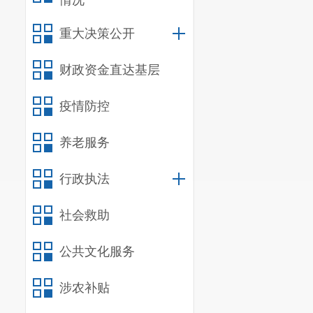
情况
税申报明细表
重大决策公开
上述月销
增值税征管问题
财政资金直达基层
六、201
额以及转登记
疫情防控
目，此部分进
养老服务
答：201
抵扣的进项税
行政执法
待抵扣进项税
产生的应纳税
社会救助
相关税额应如
公共文化服务
抵扣进项税额”
定资产、无形
涉农补贴
得税税前扣除