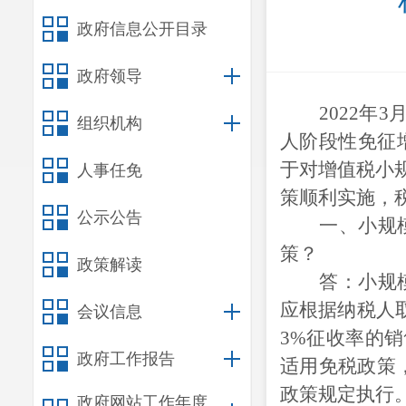
政府信息公开目录
政府领导
2022
年3
组织机构
人阶段性免征
于对增值税小规
人事任免
策顺利实施，
公示公告
一、小规
策？
政策解读
答：小规
应根据纳税人
会议信息
3%征收率的销
政府工作报告
适用免税政策，
政策规定执行
政府网站工作年度