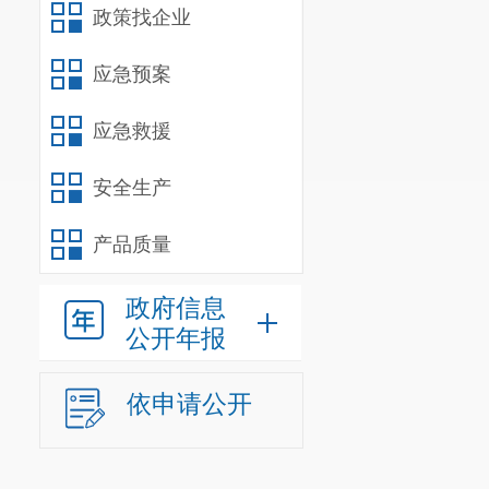
维护青少年合
政策找企业
动。
应急预案
7.推进青
工作。
应急救援
8.充分行
安全生产
员，发挥少先
产品质量
9.承担政
织开展工作，
政府信息
10.教育
公开年报
益儿童活动使
性，关心国家
依申请公开
得到健康发展
（二）
201