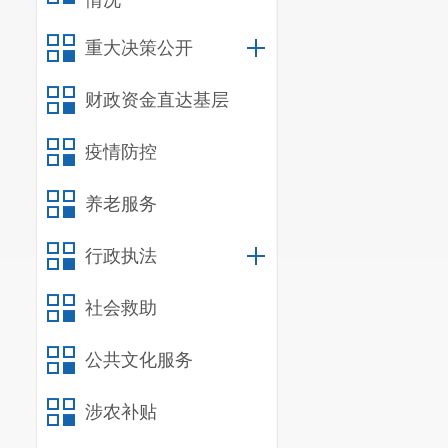
情况
3.指导全
重大决策公开
的模范作用，
财政资金直达基层
作用。
4.加强基
疫情防控
员切实履行义
养老服务
基层，联系人
行政执法
5.做好经
才，对要求入
社会救助
移手续。
公共文化服务
6.增强对
围，服务青年
涉农补贴