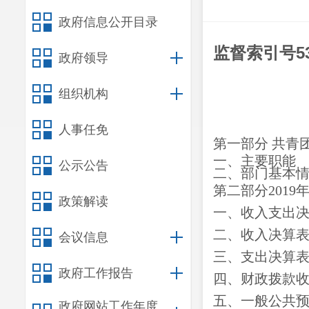
政府信息公开目录
监督索引号530
政府领导
组织机构
人事任免
第一部分
共青
一、主要职能
公示公告
二、部门基本
第二部分
2019
政策解读
一、收入支出
二、收入决算
会议信息
三、支出决算
政府工作报告
四、财政拨款
五、一般公共
政府网站工作年度