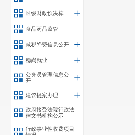
（一）项目支出
（二）部门整
区级财政预决算
（三）部门整
食品药品监管
五、
其他重要
六、相关口径
减税降费信息公开
第
五
部分 名词
稳岗就业
一、主要
公务员管理信息公
开
（一）主
建议提案办理
1.贯彻落
政府接受法院行政法
制度，推动共
律文书机构公示
2.加强青
行政事业性收费项目
确的理想、信