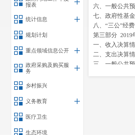
报表
六、一般公共
七、政府性基
统计信息
八、“三公”经
第三部
分
2019
规划计划
一、收入决算
重点领域信息公开
二、支出决算
三、一般公共
政府采购及购买服
务
四、一般公共预
乡村振兴
第四部分
其他
一、
机关运行
义务教育
二、
国有资产
医疗卫生
三、
政府采购
四、
部门绩效
生态环境