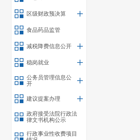
2020
年度
区级财政预决算
诉讼和申诉。
食品药品监管
二、主动
减税降费信息公开
信
稳岗就业
公务员管理信息公
规
开
建议提案办理
信
政府接受法院行政法
行
律文书机构公示
其他对外
行政事业性收费项目