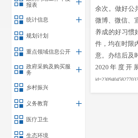
报表
余次。做好公
统计信息
微博、微信、
养成的好习惯
规划计划
件，均在时限
重点领域信息公开
意。办结后及
政府采购及购买服
2020
年度开
务
id=230940458277033
乡村振兴
（二）
政府
区卫健局
义务教育
了办公时间、
医疗卫生
区卫健局
未收
生态环境
（三）
行政