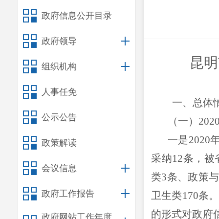
政府信息公开目录
政府领导
昆明
组织机构
人事任免
一、
总体
公示公告
（一）202
一是
20
20
政策解读
采纳
12
条，被
会议信息
类
3
条、政策
政府工作报告
卫生类
170
条
的形式
对
政府
政府网站工作年度