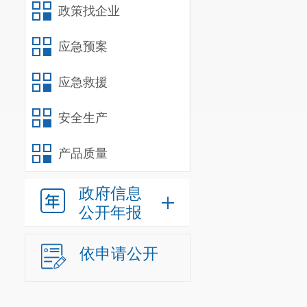
一、本年新收
政策找企业
二、上年结转
（一）
应急预案
（二）
的，只
应急救援
他情形
安全生产
产品质量
政府信息
公开年报
（三）
不予公
开
依申请公开