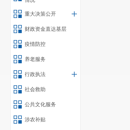
情况
信
行
重大决策公开
行
财政资金直达基层
信
疫情防控
行政
养老服务
信
行政执法
政府
三、收到
社会救助
公共文化服务
（本列数据的勾
二项之和，等于
涉农补贴