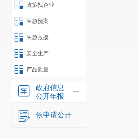
【例4】
政策找企业
元，B的房屋
报契税的计税依据
应急预案
【例5】
应急救援
易含税价为2
票上注明增值
安全生产
为210万元。
五、《公
产品质量
没有变化
政府信息
时，应填报《
公开年报
根据具体情形
（一）纳
依申请公开
（二）土
质的凭证；
（三）交