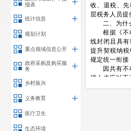
报表
收、退税、先
层税务人员提
统计信息
二、为什
根据《不
规划计划
线封闭且具有
重点领域信息公开
提升契税纳税
规定统一衔接
政府采购及购买服
因共有不
务
税人也应以不
乡村振兴
【例1】
产登记机构将
义务教育
别向税务机关
医疗卫生
三、以作
屋权属应申报
生态环境