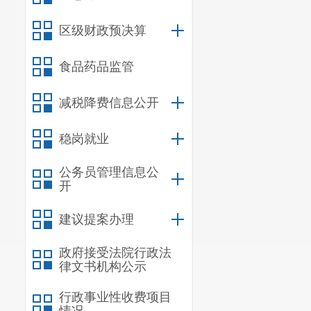
《契税法
转、奖励等方
区级财政预决算
为方便纳
《公告》明确
食品药品监管
移土地、房屋
减税降费信息公开
税率、计税依
的，参照土地
稳岗就业
【例2】
公务员管理信息公
率为3%。若
开
照住房买卖的
税。
建议提案办理
四、契税
政府接受法院行政法
23号公
律文书机构公示
便纳税人确定
行政事业性收费项目
卖，土地使用