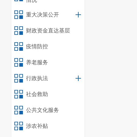
情况
作出契税计税
重大决策公开
一是土地
值税；实际取
财政资金直达基层
二是土地
的不含税价格
疫情防控
三是土地
养老服务
属行为的，税
需要说明
行政执法
的成交价格不
【例3】
社会救助
适用一般计税
公共文化服务
注明的增值税额
税人开具第2
涉农补贴
B申报契税的计