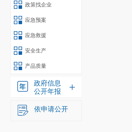
政策找企业
可以以套为户数进行
屋所有权证》（或
应急预案
未办理产权登
建、监察、审计等
应急救援
第九条 房地
安全生产
关规定组织实施。
估中的有关问题。
产品质量
第十条 被征
装修价值的评估。
政府信息
公开年报
被征收房屋价
构，选用市场法、
依申请公开
种以上评估方法评
日。
（一）被征收