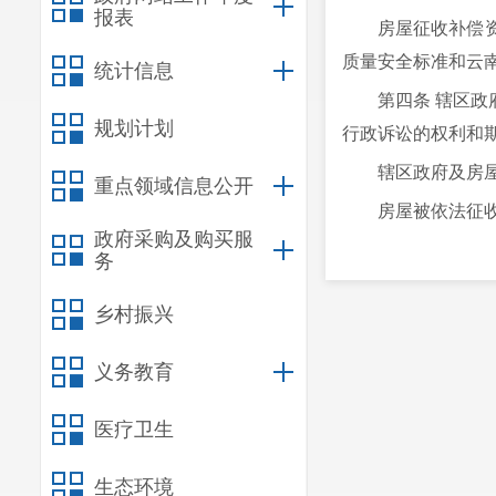
报表
房屋征收补偿
质量安全标准和云
统计信息
第四条 辖区
规划计划
行政诉讼的权利和
辖区政府及房
重点领域信息公开
房屋被依法征
政府采购及购买服
第五条 房屋
务
（一）新建、
乡村振兴
（二）改变房
（三）国有土
义务教育
（四）以被征
医疗卫生
（五）房屋的
（六）已依法
生态环境