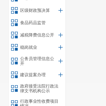
（七）其它不
区级财政预决算
房屋征收部门
知应当载明暂停期
食品药品监管
第六条 因旧
减税降费信息公开
内的被征
收人
改建
多数被征
收人
稳岗就业
参加的听证会，根
公务员管理信息公
在房屋征收决
开
议。在签约期限内
在签约期限内未达
建议提案办理
第七条 被征
收
政府接受法院行政法
律文书机构公示
被征
收人
选择
提供用于产权调换
行政事业性收费项目
情况，与被征
收人