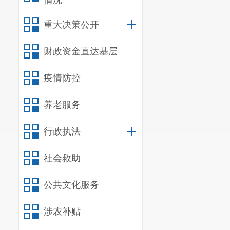
情况
第八条 被征
重大决策公开
（一）被征收
书》）的，以《房
财政资金直达基层
（或《不动产权证
疫情防控
测绘资质的专业机
（二）被征收
养老服务
规划许可证》、房
用途为准。如三证
行政执法
华人民共和
国城市
社会救助
发的《国有土地使
违法建筑和超
公共文化服务
（三）住宅性
书》）为一户产权
涉农补贴
发搬迁费、搬迁奖