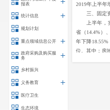
2019
年上半年
报表
三
、
固定
统计信息
上半年
，
规划计划
省（
14.4
%
）
年下降
18.55%
重点领域信息公开
位。
其中：房
政府采购及购买服
务
四
、
社会
上半年
，
乡村振兴
2019
年上半年
义务教育
社会消费品零
医疗卫生
发业累计实现
3
长
12.7
%
；住
生态环境