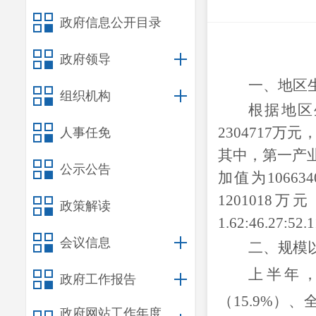
政府信息公开目录
政府领导
一、地区
组织机构
根据地区
2304717
万
元
人事任免
其中，第一产
公示公告
加值为
106634
1201018
万
元
政策解读
1.62:46.27:52.1
会议信息
二
、
规模
上半年
政府工作报告
（
15.9%
）、
政府网站工作年度