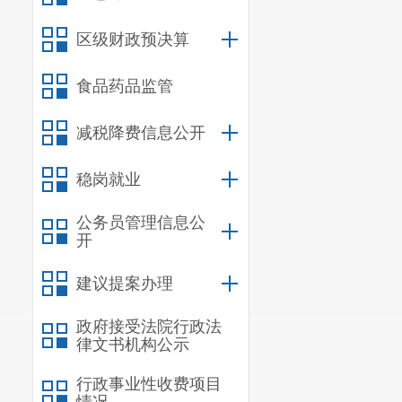
同比
增长
58.9
区级财政预决算
五
、
财政
食品药品监管
上半年
，
般公共预算收
减税降费信息公开
比
增长
44.72
%
稳岗就业
6
月末，
公务员管理信息公
户存款
353.7
亿
开
4.28
%
。其中
建议提案办理
六、城乡
政府接受法院行政法
上半年
，
律文书机构公示
全省（
11
%
）
行政事业性收费项目
民人均可支配