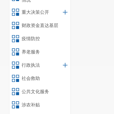
情况
各级财政、自然资
重大决策公开
站位，强化部门协
遇到重大问题，应
财政资金直达基层
根据试点情况，研
时向同级政府报告
疫情防控
附件：国有土地使
养老服务
财政部 自然资源
2021
行政执法
附件下载:
社会救助
国有土地使用权出让收
公共文化服务
涉农补贴