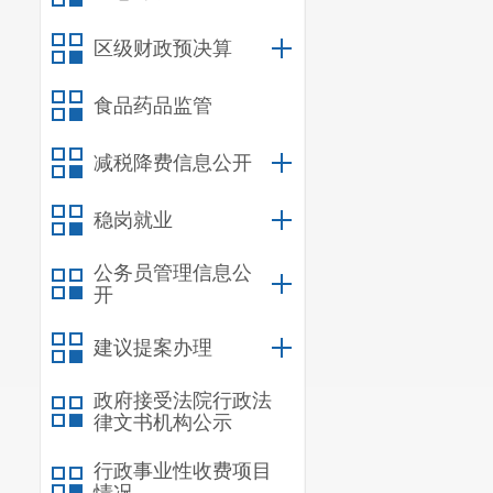
五、税务部门应当
区级财政预决算
费“一门、一站、
并结合当地实际研
食品药品监管
六、税务部门征收
全国统一信息化方
减税降费信息公开
七、资金入库后需
稳岗就业
税务部门误收需要
部门复核同意后，
公务员管理信息公
办理。人民银行国
开
八、除本通知规定
建议提案办理
策，继续按照现行
九、自然资源部门
政府接受法院行政法
息，确保征管信息
律文书机构公示
互通工作，并将计
行政事业性收费项目
确保征管信息实时