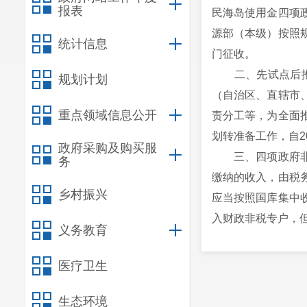
报表
民海岛使用金四项
源部（本级）按照
统计信息
门征收。
二、先试点后推开
规划计划
（自治区、直辖市
重点领域信息公开
责分工等，为全面
划转准备工作，自2
政府采购及购买服
三、四项政府非税
务
缴纳的收入，由税
乡村振兴
应当按照国库集中
入财政非税专户，
义务教育
四、税务部门按照
直辖市、计划单列
医疗卫生
专项收入、海域使
生态环境
市税务局承担。