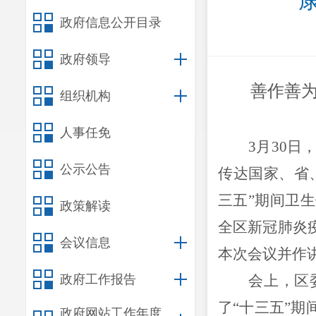
政府信息公开目录
政府领导
善作善
组织机构
人事任免
3
月
30
日
公示公告
传达国家、省
三五
”
期间卫生
政策解读
全区
新冠肺炎
会议信息
本次会议并作
政府工作报告
会上，区
了
“
十三五
”
期
政府网站工作年度