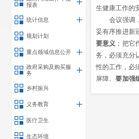
报表
生健康工作
的
会议强调
统计信息
妥有序推进新
规划计划
要意义
；把它
重点领域信息公开
务
，必须
充分
性的工作
，必
政府采购及购买服
务
屏障。
要加强
乡村振兴
作方案，呈贡
进疫苗接种工
义务教育
其职，高度重
医疗卫生
工作逐步铺开
生态环境
场所安全、组