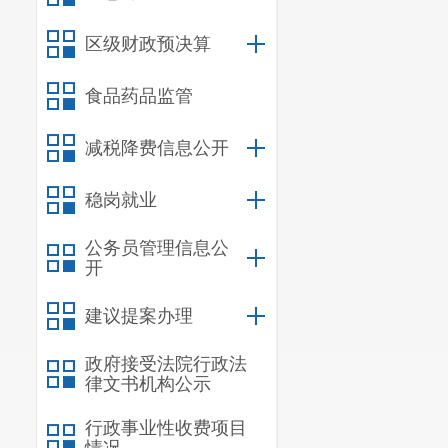
线，切实把疫
区级财政预决算
以上全体人群
食品药品监管
行医学评估后
会议要求
减税降费信息公开
极动员干部职
稳岗就业
各街道、各社
公务员管理信息公
上，以网格化
开
覆盖
，达到家
建议提案办理
理，维护好现
政府接受法院行政法
加强现场工作
律文书机构公示
作，确保疫苗
行政事业性收费项目