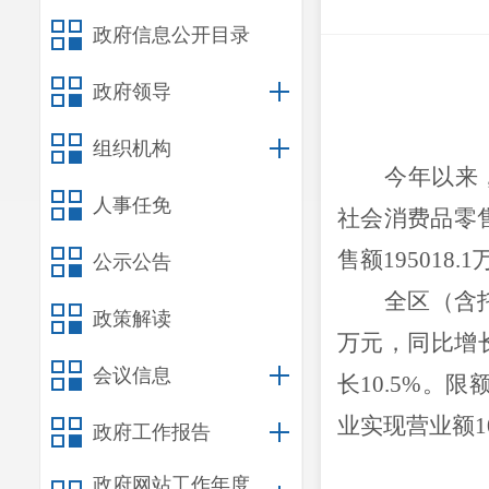
政府信息公开目录
政府领导
组织机构
今年以来
人事任免
社会消费品零
售额
195018.1
公示公告
全区（含
政策解读
万元，同比增
会议信息
长
10.5%
。限
业实现营业额
1
政府工作报告
政府网站工作年度