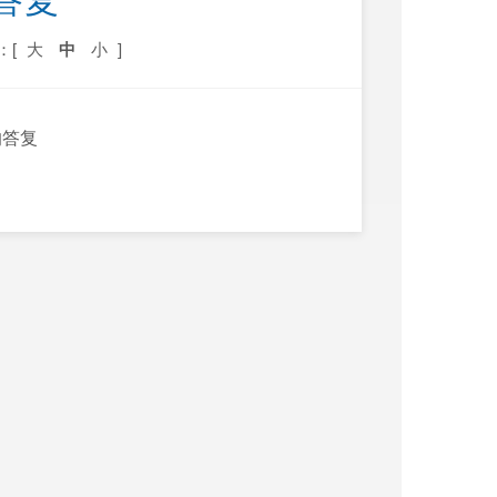
答复
：[
大
中
小
]
的答复