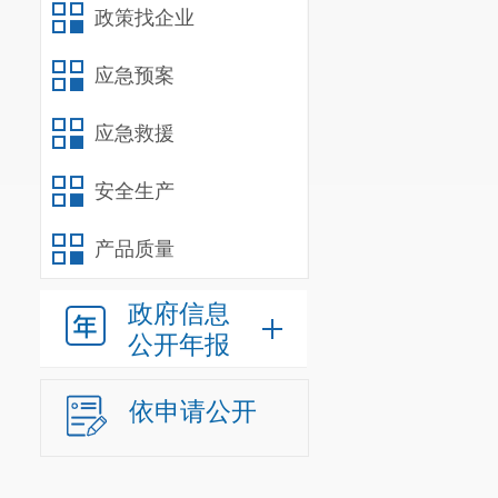
代表建议、政
政策找企业
（五）开
应急预案
我局建立
应急救援
实政策措施类
习近平总书记
安全生产
复工复产，帮
产品质量
局组织云南祥
政府信息
疫情支持企业
公开年报
了梳理汇编，
给
群众
参考
。
依申请公开
（六）回
我局建立