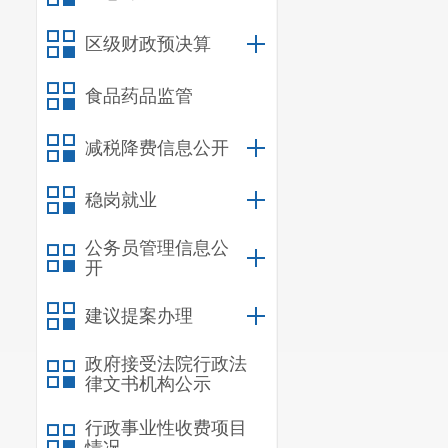
作。因此，按
目，在呈贡区
区级财政预决算
（二）公
食品药品监管
1.
主动公
减税降费信息公开
实际，我局在
“
建议提案答复
稳岗就业
批后进行公开
公务员管理信息公
2.
主动公
开
其中，政府网
建议提案办理
子化率达
100
政府接受法院行政法
3.主动公
律文书机构公示
梳理，将信息
行政事业性收费项目