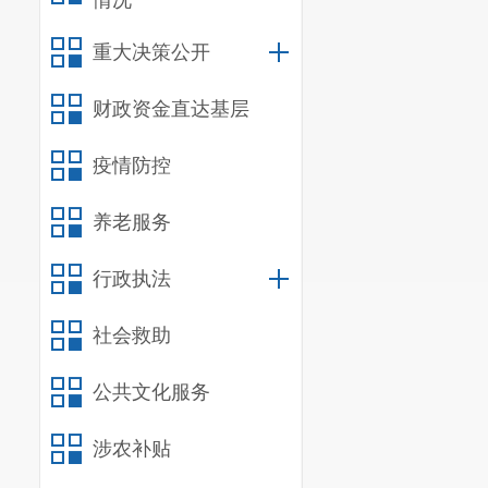
情况
开的政府信息
作制度公开信
重大决策公开
开，以方便公
财政资金直达基层
（三）
全
疫情防控
人民政府根据
全面落
养老服务
法制审核、行
行政执法
全面清理
社会救助
主体
39
个，现
（四）建
公共文化服务
我局严格
涉农补贴
的通知》要求