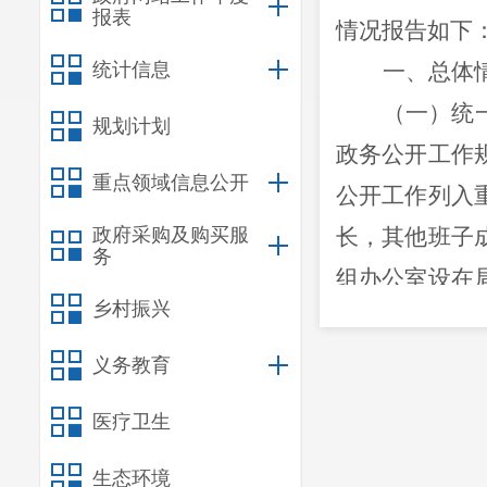
报表
情况报告如下
统计信息
一、总体
（一）统
规划计划
政务公开工作
重点领域信息公开
公开工作列入
政府采购及购买服
长
，
其他班子
务
组
办公室设在
乡村振兴
常工作
，明确
负责政府信息
义务教育
府公开与政务
医疗卫生
制定了《呈贡
生态环境
理局
2020
年政