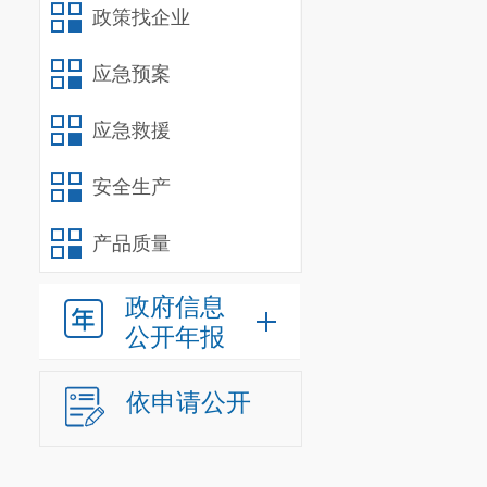
信息公开、政
政策找企业
进驻
云南省
政
应急预案
平台加快推进
应急救援
已完成与省平
事项的本地化
安全生产
网上平台工作
产品质量
完善发布工作
网上可办数
11
政府信息
公开年报
贡区政务服务
等，全方位多
依申请公开
动态
526
条。
参
答复率为
100%