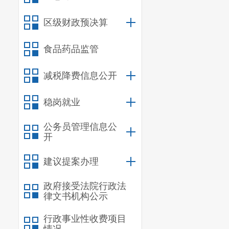
署、有落实
，
区级财政预决算
权力透明运行
食品药品监管
同时，
为
减税降费信息公开
经费保障力度
室根据《细则
稳岗就业
核，并按照考
公务员管理信息公
18402.5
元，有
开
（
二
）认
建议提案办理
公开工作安全
政府接受法院行政法
制作了《政府
律文书机构公示
提出申请，
科
行政事业性收费项目