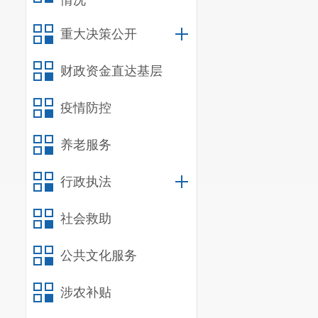
情况
层层把关，确
（三）及
重大决策公开
公开为例外
”
的
财政资金直达基层
需材料等有关
疫情防控
的公示及中标
传，建立呈贡
养老服务
进驻政务服务
行政执法
区域进驻事项
社会救助
昆明市呈贡区
心进驻行政许
公共文化服务
设置了
2
块政
涉农补贴
二是
依托
昆明