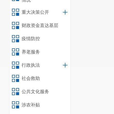
情况
通报发现问题1
二是
加快推进
重大决策公开
务信息查询
以
财政资金直达基层
2020年度
疫情防控
善信息发布审
府网站信息发
养老服务
（四）加
行政执法
专职负责政府
社会救助
度财政预算专
入绩效考核评
公共文化服务
改。
三是
牵头
涉农补贴
政办发〔2020