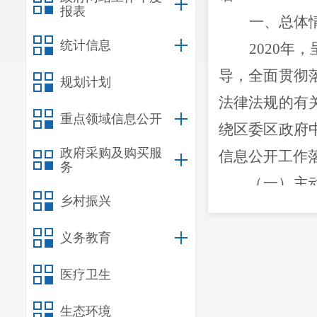
报表
一、总体
统计信息
2020年
导，全面贯彻
规划计划
法律法规的有
重点领域信息公开
绕区委区政府
政府采购及购买服
信息公开工作
务
（一）
主
乡村振兴
例外”原则，
控等领域信息
义务教育
读信息20余
医疗卫生
通知》要求，
生态环境