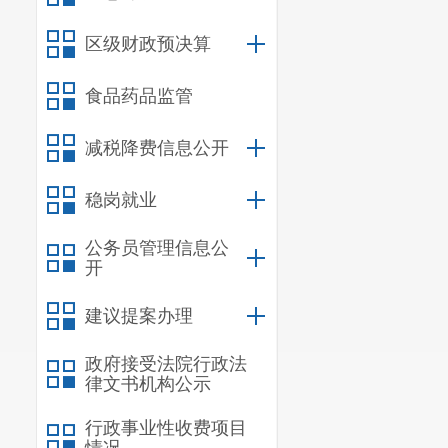
件、现行有效
理“12345”
区级财政预决算
满意率98%。
食品药品监管
按时办结、办
减税降费信息公开
（二）依
受理流程、受
稳岗就业
联网渠道和邮件
公务员管理信息公
到和处理政府
开
内完成，办结率
建议提案办理
（三）强
政府接受法院行政法
查，常态把关
律文书机构公示
反动、暴力、黄
行政事业性收费项目