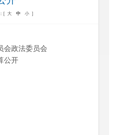
公开
：[
大
中
小
]
员会政法委员会
算公
开