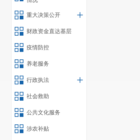
情况
（一）主
重大决策公开
昆明市呈
财政资金直达基层
展，完成小学
（二）
201
疫情防控
2019
年昆
养老服务
创新，不断提
行政执法
开展各项有益
过不断进取，
社会救助
二、部门
公共文化服务
（一）部
涉农补贴
纳入昆明