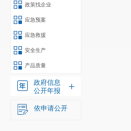
行政单位
0
个，
政策找企业
（二）部
应急预案
昆明市呈
应急救援
（含行政工勤
编实有行政人
安全生产
人员
0
人）。
产品质量
离退休人
实有车辆
政府信息
公开年报
依申请公开
一、收入