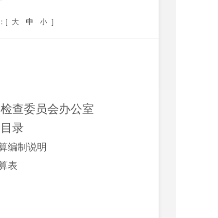
开
：[
大
中
小
]
律检查委员会办公室
开
目录
预算编制说明
预算表