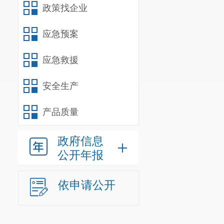
我部门编
政策找企业
明市呈贡区地
0
个；特殊供给
应急预案
管理事业单位
1
应急救援
如下：
在职人员
安全生产
财政全供养
7
人
产品质量
离退休人
车辆编制
0
政府信息
三、预算
公开年报
（一）部门
2020
年部
依申请公开
政府性基金预
元，事业单位