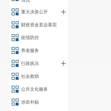
情况
5.
组织区志
6.
逐年完成
重大决策公开
写上报。
财政资金直达基层
7.
指导、审
疫情防控
8.
组织培训
9.
完成上级
养老服务
（二）机构
行政执法
内设科室
3
（三）重点
社会救助
2020
年部
鉴》，编写上
公共文化服务
区史志资料撰
涉农补贴
二、预算