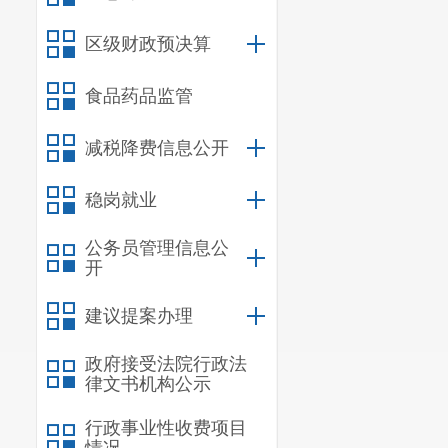
十七、行政事
区级财政预决算
十八、部门国
第三部分
中共
食品药品监管
中共
减税降费信息公开
一、基本职
（一）部门
稳岗就业
1.
负责全区
公务员管理信息公
的党史地方著
开
呈贡区委执政
建议提案办理
2.
指导全区
政府接受法院行政法
3.
开展党史
律文书机构公示
4.
宣传和贯
行政事业性收费项目