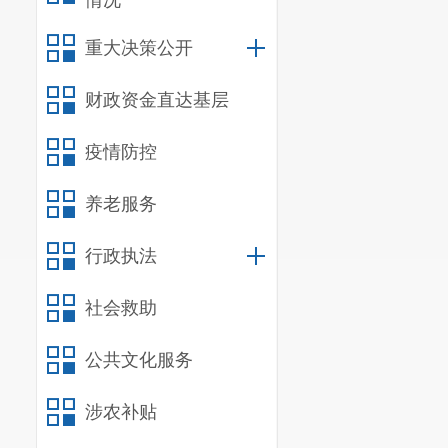
情况
3
.
住房保
4
.
社会保
重大决策公开
年初预算
财政资金直达基层
（二）
部
疫情防控
1
.
部门绩
2019
养老服务
律、法规、标
行政执法
安全、建筑节
社会救助
苑、广电苑住宅
方米，新开工项
公共文化服务
世纪小学暨附
涉农补贴
通过绿色建筑