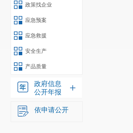
成2018年
政策找企业
建筑节能的相
应急预案
目前未发现项
应急救援
议书。参加呈
查、“问题电缆
安全生产
全专项检查工
产品质量
扬尘治理、创
政府信息
产、文明施工
公开年报
设工程消防验
全区工程质量
依申请公开
产事故。
2
.
预、决