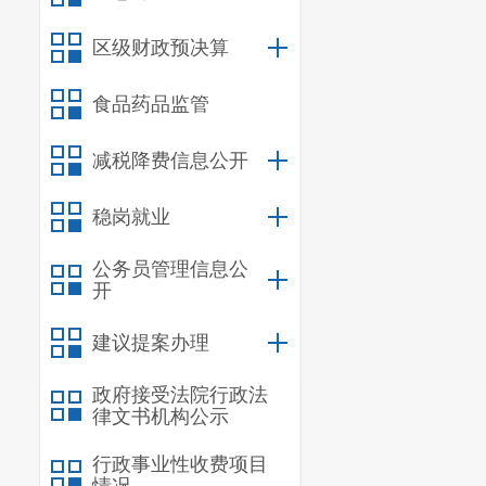
元，用上年结余
元，支出数49
区级财政预决算
2018年退休
食品药品监管
年度执行
减税降费信息公开
元，调整原因主
本年度我
稳岗就业
余支出0.08
公务员管理信息公
员经费支出为4
开
出4.50万元，
建议提案办理
1
.
城乡社
政府接受法院行政法
支出；
律文书机构公示
2
.
教育支
行政事业性收费项目