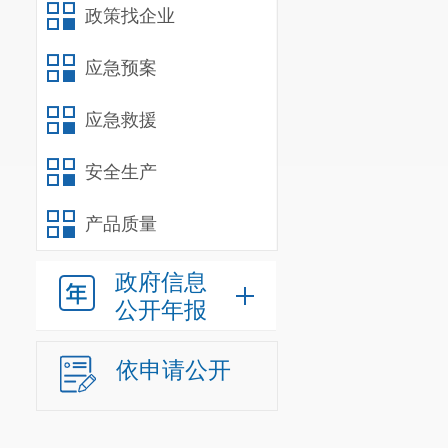
政策找企业
(七）积
应急预案
拳”行动实施方
应急救援
制定了《昆明
案》（呈市监发
安全生产
（八
)加
产品质量
识产权宣传周
政府信息
辖区内的超市
公开年报
药店管理人员
依申请公开
费品的质量，