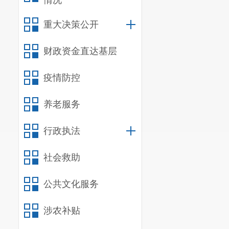
情况
月。根据《昆
重大决策公开
要求，制定《
财政资金直达基层
案》，并组织
疫情防控
（五）组织
日
—
31日
组织
养老服务
卉有限公司，
行政执法
（六）组
社会救助
识产权局《关
公共文化服务
〔
2019〕8号
涉农补贴
格中心杨翰挺