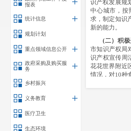
识产权发展规
报表
中心城市，
按
求，制定知识
统计信息
新的能力。
规划计划
(二）积极
市知识产权局
重点领域信息公开
识产权宣传周活
政府采购及购买服
花花世界附近
务
情况，对10
理人员反馈检
乡村振兴
权方面的宣传
义务教育
开展以
“倡导创
利行政保护维
医疗卫生
知识产权报》
传“4.26”知
生态环境