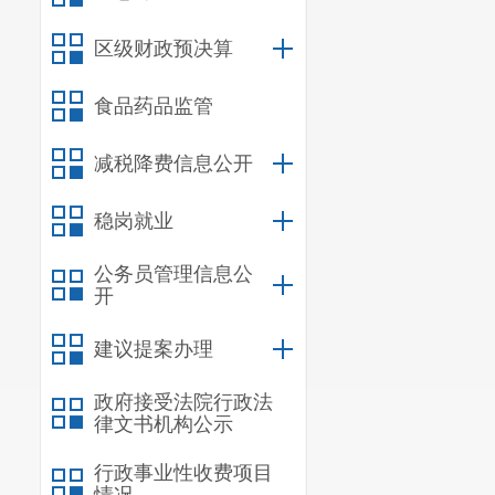
（三）做
区级财政预决算
利资助及知识
食品药品监管
年5月20日市局
减税降费信息公开
件，实用新型专
助，
已有昆明
稳岗就业
积极申报资助
公务员管理信息公
开
速增长，充分
建议提案办理
(四）为
政府接受法院行政法
申请了国家知
律文书机构公示
确定为国家知识
行政事业性收费项目