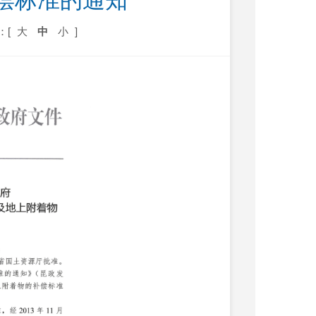
偿标准的通知
：[
大
中
小
]