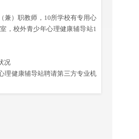
（兼）职教师，
10
所学校有专用心
导室，校外青少年心理健康辅导站
1
状况
心理健康辅导站聘请第三方专业机
期对全区中小学生心理健康状况进
，及时排查出存在严重心理异常的
谐、家庭稳定。
作推进机制
育体育局结合自身职责，发挥共青