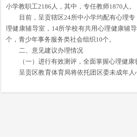
小学教职工
2186
人，其中，专任教师
1870
人。
目前，呈贡辖区
24
所中小学均配有心理专
理健康辅导室，
14
所学校有共用心理健康辅
个，青少年事务服务类社会组织
10
个。
二、意见建议办理情况
（一）进行有效测评，全面掌握心理健康
呈贡区教育体育局将依托团区委未成年人
构，采用适合中小学生的心理健康测评表，定
行抽样测评，学校建立重点学生心理健康档案
学生，进行心理矫治，维护校园安全、校园和
（二）加强组织领导，构建政府主导的工
在呈贡区政府主导下，团区委和呈贡区教