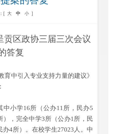
号提案的答复
：[
大
中
小
]
呈贡区政协三届三次会议
案的答复
教育中引入专业支持力量的建议》
：
其中小学
16
所（公办
11
所，民办
5
所），完全中学
3
所（公办
1
所，民
民办
4
所）。在校学生
27023
人。中