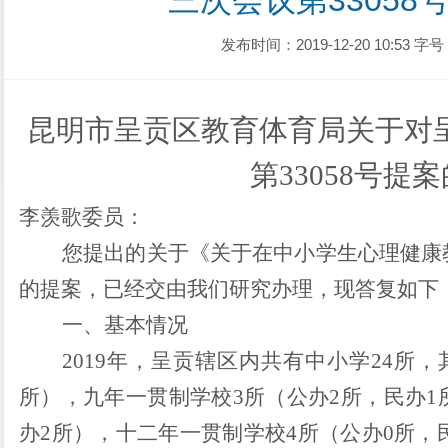
三次会议第33058
发布时间：2019-12-20 10:53
字号
昆明市呈贡区教育体育局
关于对
第
33058号提
李羡歌委员：
您提出的关于《关于在中小学生心理健康
的提案，已经交由我们研究办理，现答复如下
一、基本情况
2019
年，呈贡辖区内共有中小学
24
所，
所），九年一贯制学校
3
所（公办
2
所，民办
1
办
2
所），十二年一贯制学校
4
所（公办
0
所，