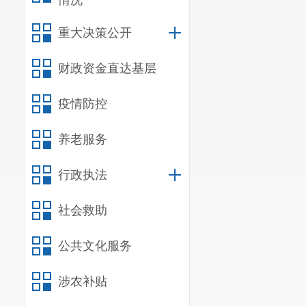
情况
由上级纪检监
重大决策公开
商督察，并请
社区协商工作
财政资金直达基层
（三）
整
疫情防控
印发
<
关于进
理创新试点建
养老服务
社区治理能力
行政执法
为一项重点工
社会救助
会和培训会，
商、服务居民
公共文化服务
评议会听取民
涉农补贴
委员会、物业