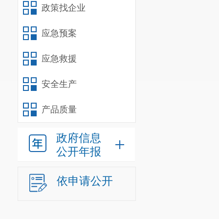
政策找企业
机制。
通过党
量，组织发动
应急预案
三、下一
应急救援
（一）
进
在法律法规许
安全生产
1-2
年的时间全
产品质量
可度高、效果
政府信息
（二）加
公开年报
社区网络、微
广泛宣传社区
依申请公开
居民关注经济
（三）
组