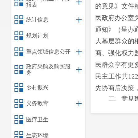
报表
的意见》文件
民政府办公室
统计信息
通知》（
呈办
规划计划
大基层群众的
重点领域信息公开
商、强化权力
民群众享有更
政府采购及购买服
务
民主工作共
12
乡村振兴
先协商后决策
二、
意见
义务教育
对您提出
个方面工作：
医疗卫生
（一）
健
生态环境