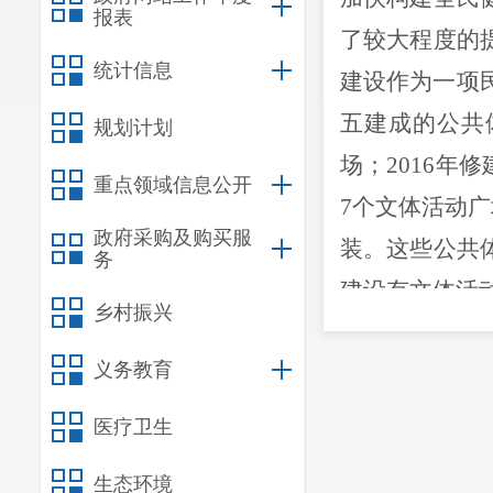
报表
了较大程度的
统计信息
建设作为一项
五建成的公共
规划计划
场；
2016
年修
重点领域信息公开
7
个文体活动广
政府采购及购买服
装。这些公共
务
建设有文体活
乡村振兴
96
条，器材安
义务教育
单位）面积达
3
二、建议
医疗卫生
（一）对
生态环境