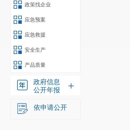
政策找企业
整个步道的维
就会越走越美
应急预案
三、下一
应急救援
下一步，
安全生产
划布局，增加
人民群众健康
产品质量
城市社区
“
15
分
政府信息
根据社区及居
公开年报
道，多种类别
升我区全民健
依申请公开
感谢您对
联系人及