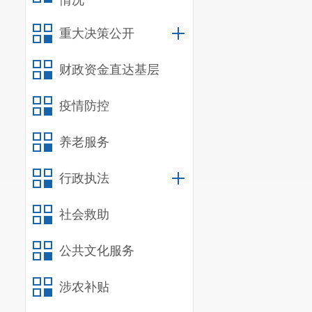
情况
的运动体验增
重大决策公开
潮，深受群众
新建
2
条健身
财政资金直达基层
另一条是洛龙
疫情防控
（三）加
体育设施建设
养老服务
保日常管理、
行政执法
（四）健
社会救助
的工程。在秩
不文明现象，
公共文化服务
来往行人的文
涉农补贴
起，随便乱摆