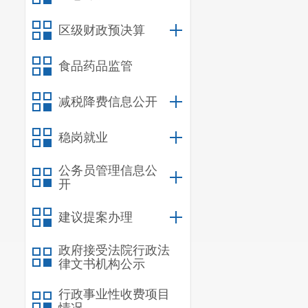
贡区全民健身
2025
年）》《
区级财政预决算
五分钟体育健
食品药品监管
《呈贡区全民
减税降费信息公开
贡区“
15
分钟”
心为枢纽，以
稳岗就业
然村、公园、
公务员管理信息公
开
支持环境和氛
性强的网络化
建议提案办理
盖，为群众健
政府接受法院行政法
律文书机构公示
（二）目
丰富了公园内
行政事业性收费项目