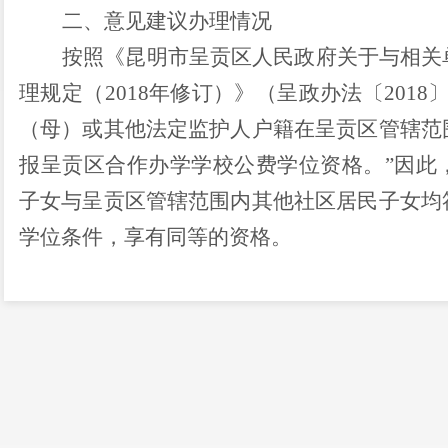
二、意见建议办理情况
按照《昆明市呈贡区人民政府关于与相关
理规定（
2018
年修订）》（呈政办法〔
2018
（母）或其他法定监护人户籍在呈贡区管辖范
报呈贡区合作办学学校公费学位资格。”因此
子女与呈贡区管辖范围内其他社区居民子女均
学位条件，享有同等的资格。
三、下一步工作方向
我区将加大教育资源投入，引进更多优质
建原有学校，加大师资力量投入，力争保障适
源。
感谢您对我们工作的关心和支持。