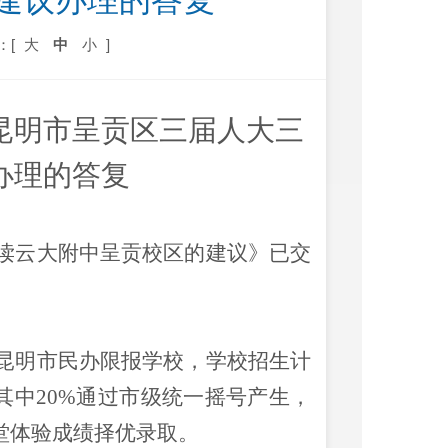
号建议办理的答复
：[
大
中
小
]
昆明市呈贡区三届人大三
办理的答复
读云大附中呈贡校区的建议》已交
昆明市民办限报学校，学校招生计
其中
20%
通过市级统一摇号产生，
堂体验成绩择优录取。