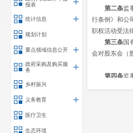
报表
第二条
监
统计信息
行条例》和公
职权活动受法
规划计划
第三条
国
重点领域信息公开
会对股东会（
政府采购及购买服
务
第四条
监
乡村振兴
司监事会成员
的比例不得低
义务教育
第五条
区
医疗卫生
监事会成员中
生态环境
监事会主席由