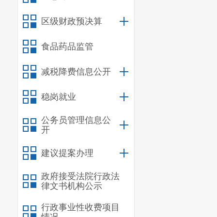
代表大会选举
区级财政预决算
职工大会或者
食品药品监管
第六条
监
减税降费信息公开
第七条
董
第八条
监
稳岗就业
公务员管理信息公
第九条
监
开
（一）国
建议提案办理
1.检查
政府接受法院行政法
2.检查公
律文书机构公示
3.对公司
行政事业性收费项目