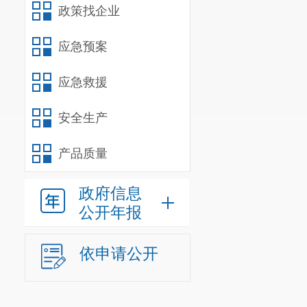
1.检查公
政策找企业
2.对董
应急预案
法规、公司章
应急救援
3.当董
员予以纠正；
安全生产
4.提议
产品质量
会议职责时召
5.向股东
政府信息
公开年报
6.依照
讼；
依申请公开
7.公司章
第十条
监