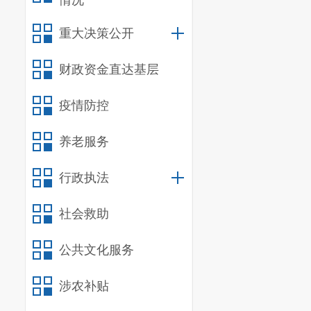
情况
4.监督
奖惩、任免建
重大决策公开
5.当董
财政资金直达基层
予以纠正；
疫情防控
6.列席
人事变动议题
养老服务
出质询或者建
行政执法
公司党组织，
社会救助
7.定期
9.对公
公共文化服务
9.法律
涉农补贴
（二）国