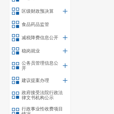
二、提案
区级财政预决算
根据您的
食品药品监管
务中心人员紧
业单位辅助性
减税降费信息公开
定的条件和程
稳岗就业
三、
下一
公务员管理信息公
下一步，区
开
位辅助性岗位
建议提案办理
人数，
政府相
政府接受法院行政法
采用劳务派遣
律文书机构公示
感谢您对
行政事业性收费项目