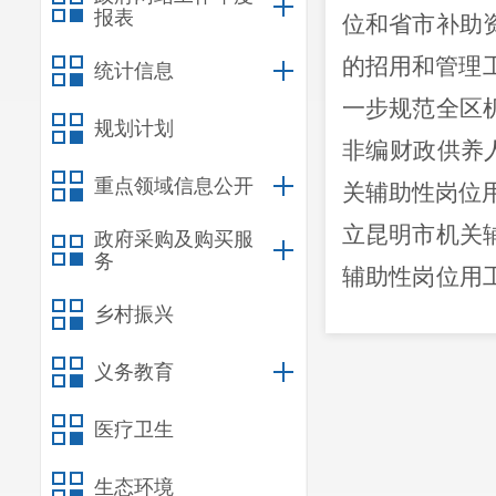
报表
位和省市补助
的招用和管理
统计信息
一步规范全区
规划计划
非编财政供养
重点领域信息公开
关辅助性岗位用
立昆明市机关
政府采购及购买服
务
辅助性岗位用
乡村振兴
府安排，区人
下简称“办法
义务教育
工资福利待遇
医疗卫生
体规定。目前
待正式下发后
生态环境