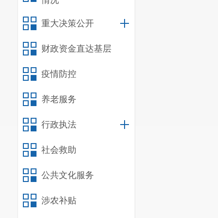
情况
顺利，行政中
重大决策公开
发电厂和洛龙
6500
万元建成
财政资金直达基层
——
重点
疫情防控
元，主体工程
设。市级公务
养老服务
设。
9
所高校累
行政执法
生，入住师生
8
积
350.6
万平方
社会救助
杆、云龙制药
公共文化服务
建项目顺利推
——
民生得
涉农补贴
1868
套，统筹