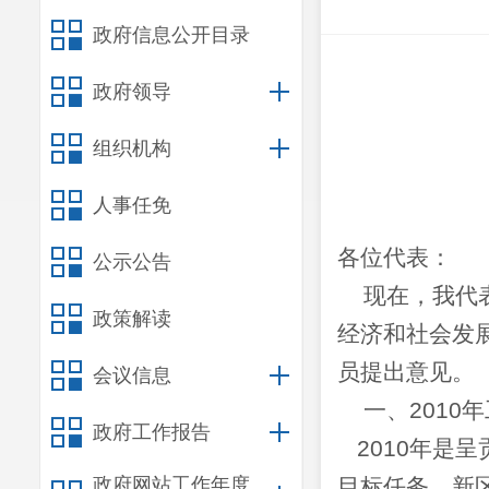
政府信息公开目录
政府领导
组织机构
人事任免
各位代表：
公示公告
现在，我代
政策解读
经济和社会发
员提出意见。
会议信息
一、
2010
年
政府工作报告
2010
年是呈
政府网站工作年度
目标任务、新