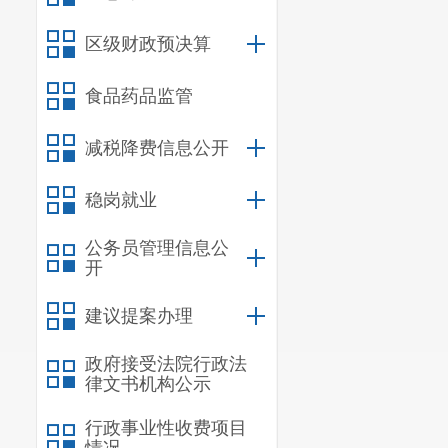
亿元。完成工
106.98
亿元，
区级财政预决算
加值
27.7
亿元
食品药品监管
——
招商
其中央企
2
个，
减税降费信息公开
完成市级下达
稳岗就业
拓宽中小企业
公务员管理信息公
——
征地
开
个项目的征地
建议提案办理
拆除各类建筑
——
基础
政府接受法院行政法
律文书机构公示
18.18
公里
，配
期路网开工
14
行政事业性收费项目