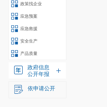
政策找企业
和就业工作，
立了呈贡新区
应急预案
业。全年提供
应急救援
名第一。组织
地人员外出租
安全生产
708
万元，为
产品质量
了城市化的全
镇居民最低生
政府信息
汽车、家电以
公开年报
功战胜百年一
依申请公开
加强。开展第
优质服务县。
——
社会