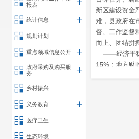
报表
新区建设资金
统计信息
难，县政府在
督、工作监督
规划计划
而上、团结拼
重点领域信息公开
——
经济平
15%
；地方财
政府采购及购买服
务
资
176.77
亿元
居民可支配收
乡村振兴
会消费品零售
义务教育
16.2%
。非公
省县域经济
“
十
医疗卫生
——
产业结
生态环境