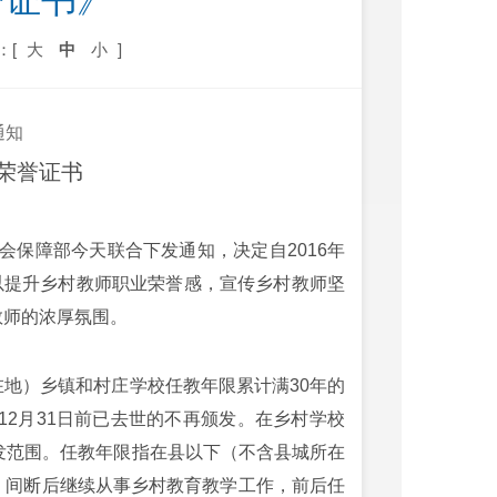
誉证书》
：[
大
中
小
]
通知
荣誉证书
保障部今天联合下发通知，决定自2016年
，以提升乡村教师职业荣誉感，宣传乡村教师坚
教师的浓厚氛围。
）乡镇和村庄学校任教年限累计满30年的
12月31日前已去世的不再颁发。在乡村学校
发范围。任教年限指在县以下（不含县城所在
，间断后继续从事乡村教育教学工作，前后任